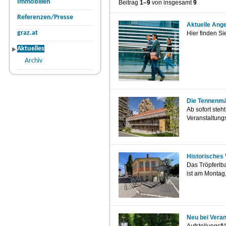
Immobilien
Beitrag
1–9
von insgesamt
9
Referenzen/Presse
Aktuelle Ang
graz.at
Hier finden S
Aktuelles
Archiv
Die Tennenmäl
Ab sofort steh
Veranstaltungs
Historisches
Das Tröpferlba
ist am Montag,
Neu bei Veran