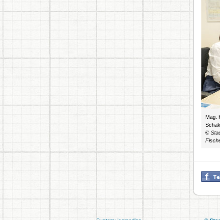
Mag. 
Scha
© Sta
Fisch