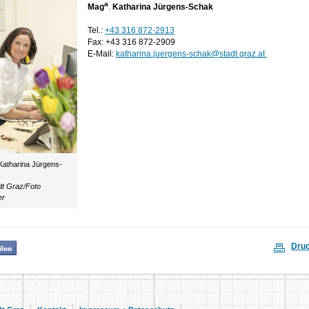
a
Mag
.
Katharina Jürgens-Schak
Tel.:
+43 316 872-2913
Fax: +43 316 872-2909
E-Mail:
katharina.juergens-schak@stadt.graz.at
Katharina Jürgens-
k
dt Graz/Foto
er
Dru