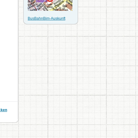
BusBahnBim-Auskunft
cken