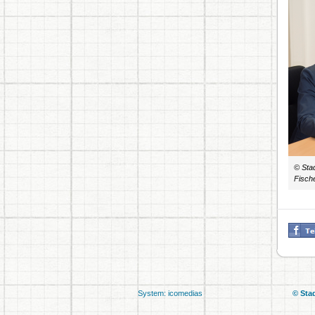
© Stad
Fisch
System: icomedias
© Sta