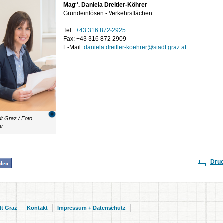
a
Mag
. Daniela Dreitler-Köhrer
Grundeinlösen - Verkehrsflächen
Tel.:
+43 316 872-2925
Fax: +43 316 872-2909
E-Mail:
daniela.dreitler-koehrer@stadt.graz.at
t Graz / Foto
er
Dru
dt Graz
Kontakt
Impressum + Datenschutz