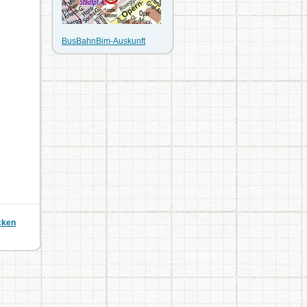
BusBahnBim-Auskunft
cken